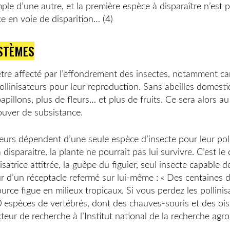
mple d’une autre, et la première espèce à disparaître n’est 
ce en voie de disparition… (4)
STÈMES
tre affecté par l’effondrement des insectes, notamment c
ollinisateurs pour leur reproduction. Sans abeilles domesti
illons, plus de fleurs… et plus de fruits. Ce sera alors au
ouver de subsistance.
fleurs dépendent d’une seule espèce d’insecte pour leur poll
à disparaitre, la plante ne pourrait pas lui survivre. C’est le
isatrice attitrée, la guêpe du figuier, seul insecte capable 
ieur d’un réceptacle refermé sur lui-même : « Des centaines 
rce figue en milieux tropicaux. Si vous perdez les pollinis
0 espèces de vertébrés, dont des chauves-souris et des ois
teur de recherche à l’Institut national de la recherche ag