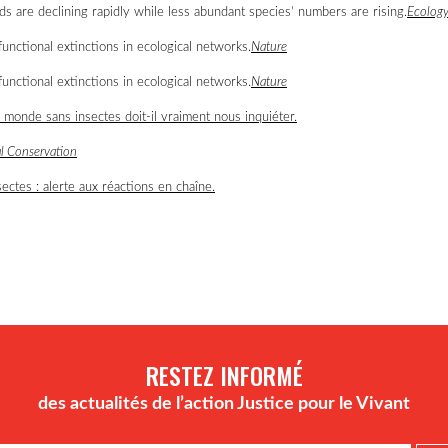
 are declining rapidly while less abundant species’ numbers are rising.
Ecology
unctional extinctions in ecological networks.
Nature
unctional extinctions in ecological networks.
Nature
monde sans insectes doit-il vraiment nous inquiéter.
al Conservation
ectes : alerte aux réactions en chaîne.
RESTEZ INFORMÉ
des actualités de l’action Justice pour le Vivant