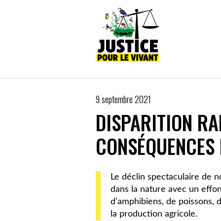
Skip
to
content
Justice pour le vivant
Sauvons la biodiversité ! Non aux
9 septembre 2021
DISPARITION RA
CONSÉQUENCES 
Le déclin spectaculaire de 
dans la nature avec un eff
d’amphibiens, de poissons, 
la production agricole.