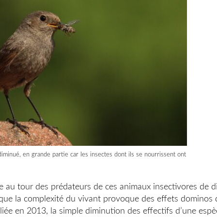
inué, en grande partie car les insectes dont ils se nourrissent ont
te au tour des prédateurs de ces animaux insectivores de d
que la complexité du vivant provoque des effets dominos d
liée en 2013, la simple diminution des effectifs d’une esp