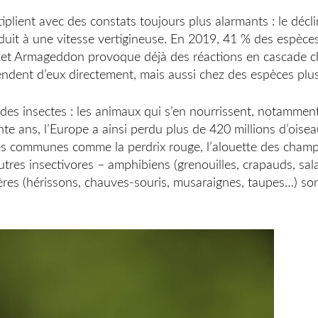
tiplient avec des constats toujours plus alarmants : le décl
roduit à une vitesse vertigineuse. En 2019, 41 % des espèce
 Cet Armageddon provoque déjà des réactions en cascade c
ndent d’eux directement, mais aussi chez des espèces plus
 des insectes : les animaux qui s’en nourrissent, notamment
te ans, l’Europe a ainsi perdu plus de 420 millions d’oise
s communes comme la perdrix rouge, l’alouette des champs
utres insectivores – amphibiens (grenouilles, crapauds, sa
ères (hérissons, chauves-souris, musaraignes, taupes…) so