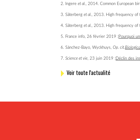
2. Ingere
et al.
, 2014. Common European birds
3. Säterberg
et al.
, 2013. High frequency of f
4. Säterberg
et al.
, 2013. High frequency of f
5. France info, 26 février 2019 :
Pourquoi un 
6. Sánchez-Bayo, Wyckhuys,
Op. cit.
Biologic
7.
Science et vie
, 23 juin 2019 :
Déclin des ins
Voir toute l'actualité