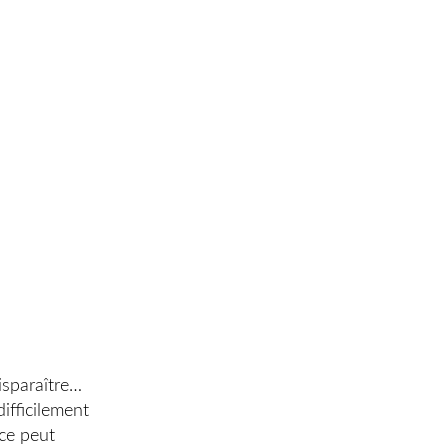
isparaître…
ifficilement
èce peut