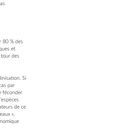
pas
ar 80 % des
ques et
 tour des
inisation. Si
 cas par
de féconder
d’espèces
ateurs de ce
eaux »,
ronomique