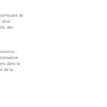
ourrissant de
 ainsi
rts, des
nconnus :
 connaisse
ons dans la
ns de la