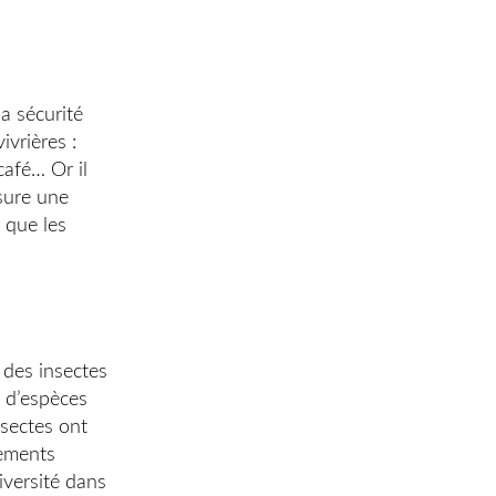
la sécurité
vrières :
café… Or il
ssure une
s que les
 des insectes
e d’espèces
nsectes ont
gements
iversité dans