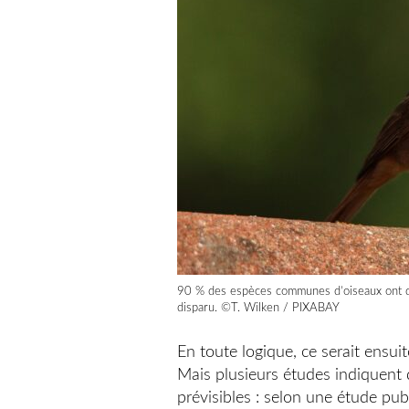
90 % des espèces communes d’oiseaux ont dim
disparu. ©T. Wilken / PIXABAY
En toute logique, ce serait ensui
Mais plusieurs études indiquent 
prévisibles : selon une étude pub