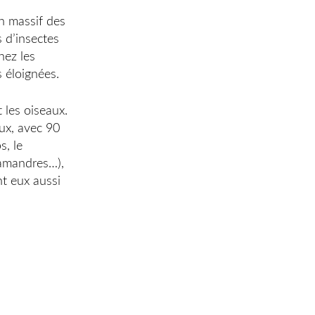
in massif des
s d’insectes
hez les
 éloignées.
 les oiseaux.
aux, avec 90
, le
lamandres…),
nt eux aussi