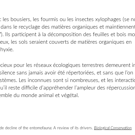
: les bousiers, les fourmis ou les insectes xylophages (se n
l dans le recyclage des matières organiques et maintiennent
 (7). Ils participent à la décomposition des feuilles et bois mo
eux, les sols seraient couverts de matières organiques en
hyxie.
cieux pour les réseaux écologiques terrestres demeurent i
silence sans jamais avoir été répertoriées, et sans que l’on
stèmes. Les inconnues sont si nombreuses, et les interacti
u’il reste difficile d’appréhender l’ampleur des répercussio
nsemble du monde animal et végétal.
 decline of the entomofauna: A review of its drivers.
Biological Conservation