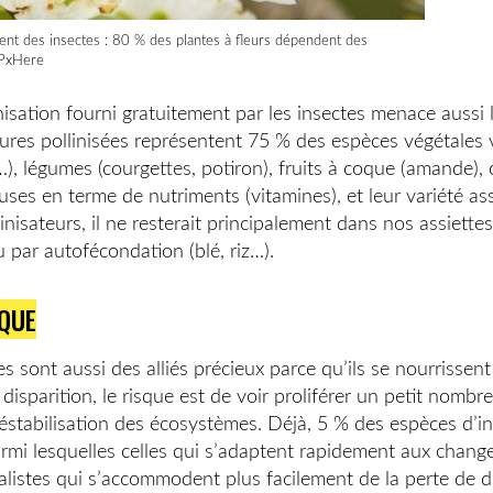
ent des insectes : 80 % des plantes à fleurs dépendent des
 PxHere
inisation fourni gratuitement par les insectes menace aussi 
ures pollinisées représentent 75 % des espèces végétales vi
), légumes (courgettes, potiron), fruits à coque (amande), 
ieuses en terme de nutriments (vitamines), et leur variété a
inisateurs, il ne resterait principalement dans nos assiette
u par autofécondation (blé, riz…).
QUE
s sont aussi des alliés précieux parce qu’ils se nourrissent
disparition, le risque est de voir proliférer un petit nombr
déstabilisation des écosystèmes. Déjà, 5 % des espèces d’i
rmi lesquelles celles qui s’adaptent rapidement aux chan
alistes qui s’accommodent plus facilement de la perte de d