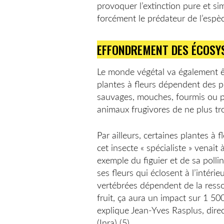
provoquer l’extinction pure et si
forcément le prédateur de l’espè
EFFONDREMENT DES ÉCOSY
Le monde végétal va également ê
plantes à fleurs dépendent des p
sauvages, mouches, fourmis ou pap
animaux frugivores de ne plus tr
Par ailleurs, certaines plantes à 
cet insecte « spécialiste » venait 
exemple du figuier et de sa pollin
ses fleurs qui éclosent à l’intér
vertébrées dépendent de la ressou
fruit, ça aura un impact sur 1 50
explique Jean-Yves Rasplus, direc
(Inra) (5).