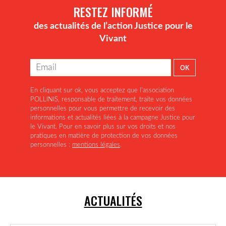
RESTEZ INFORMÉ
des actualités de l’action Justice pour le
Vivant
En cliquant sur ok, vous acceptez que l'association
POLLINIS, responsable de traitement, traite vos données
personnelles pour vous permettre de recevoir des
informations et actualités liées à la campagne Justice pour
le Vivant. Pour en savoir plus sur vos droits et nos
pratiques en matière de protection de vos données
personnelles :
mentions légales
.
ACTUALITÉS