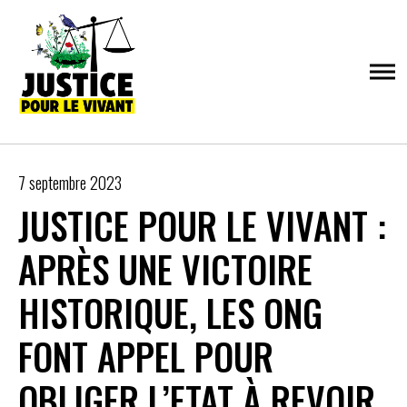
Skip
to
content
Justice pour le vivant
Sauvons la biodiversité ! Non aux pesticides
7 septembre 2023
destructeur du vivant !
JUSTICE POUR LE VIVANT :
APRÈS UNE VICTOIRE
HISTORIQUE, LES ONG
FONT APPEL POUR
OBLIGER L’ETAT À REVOIR